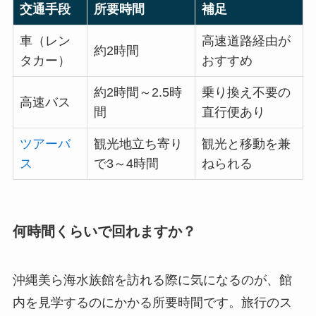
交通手段
所要時間
補足
車（レン
高速道路経由が
約2時間
タカー）
おすすめ
約2時間～2.5時
乗り換え不要の
高速バス
間
直行便あり
ツアーバ
観光地立ち寄り
観光と移動を兼
ス
で3～4時間
ねられる
何時間くらいで回れますか？
沖縄美ら海水族館を訪れる際に気になるのが、館
内を見学するのにかかる所要時間です。旅行のス