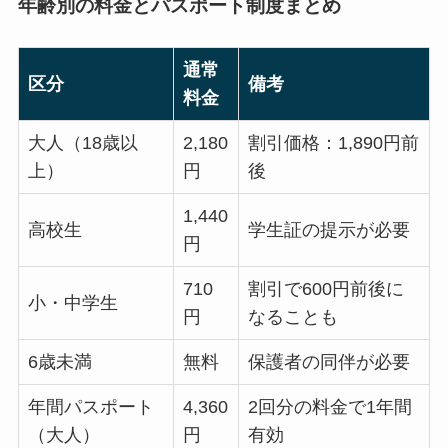
年齢別の料金とパスポート制度まとめ
通常
区分
備考
料金
大人（18歳以
2,180
割引価格：1,890円前
上）
円
後
1,440
高校生
学生証の提示が必要
円
710
割引で600円前後に
小・中学生
円
なることも
6歳未満
無料
保護者の同伴が必要
年間パスポート
4,360
2回分の料金で1年間
（大人）
円
有効