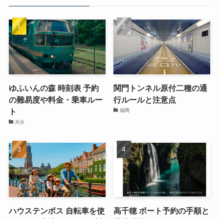
ゆふいんの森 時刻表 予約
関門トンネル原付二種の通
の難易度や料金・乗車ルー
行ルールと注意点
ト
福岡
大分
ハウステンボス 自転車を使
高千穂 ボート予約の手順と