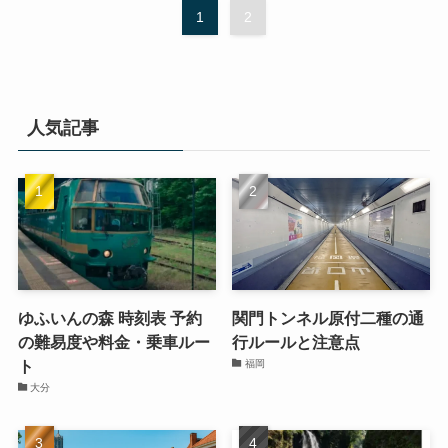
1
2
人気記事
ゆふいんの森 時刻表 予約
関門トンネル原付二種の通
の難易度や料金・乗車ルー
行ルールと注意点
ト
福岡
大分