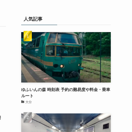
人気記事
ゆふいんの森 時刻表 予約の難易度や料金・乗車
ルート
大分
情