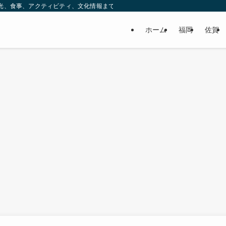
ック。観光、食事、アクティビティ、文化情報まで、九州をもっと楽しむための情報をお
ホーム
福岡
佐賀