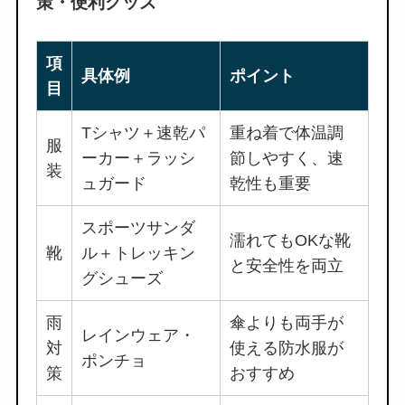
策・便利グッズ
項
具体例
ポイント
目
Tシャツ＋速乾パ
重ね着で体温調
服
ーカー＋ラッシ
節しやすく、速
装
ュガード
乾性も重要
スポーツサンダ
濡れてもOKな靴
靴
ル＋トレッキン
と安全性を両立
グシューズ
雨
傘よりも両手が
レインウェア・
対
使える防水服が
ポンチョ
策
おすすめ