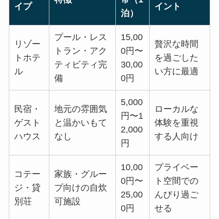
イプ
イント
泊）
プール・レス
15,00
リゾー
贅沢な時間
トラン・アク
0円〜
トホテ
を過ごした
ティビティ完
30,00
ル
い方に最適
備
0円
5,000
民宿・
地元の雰囲気
ローカルな
円〜1
ゲスト
と温かいもて
体験を重視
2,000
ハウス
なし
する人向け
円
10,00
プライベー
コテー
家族・グルー
0円〜
ト空間での
ジ・貸
プ向けの自炊
25,00
んびり過ご
別荘
可施設
0円
せる