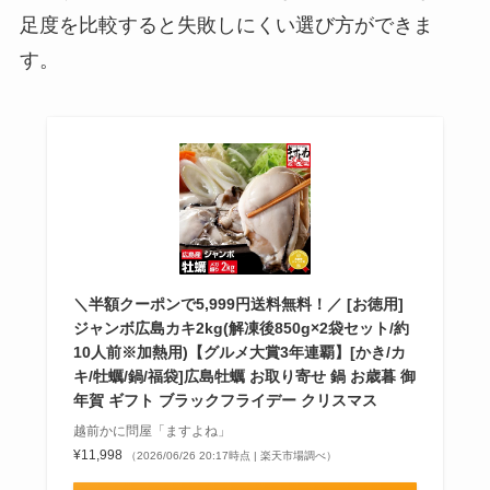
足度を比較すると失敗しにくい選び方ができま
す。
＼半額クーポンで5,999円送料無料！／ [お徳用]
ジャンボ広島カキ2kg(解凍後850g×2袋セット/約
10人前※加熱用)【グルメ大賞3年連覇】[かき/カ
キ/牡蠣/鍋/福袋]広島牡蠣 お取り寄せ 鍋 お歳暮 御
年賀 ギフト ブラックフライデー クリスマス
越前かに問屋「ますよね」
¥11,998
（2026/06/26 20:17時点 | 楽天市場調べ）