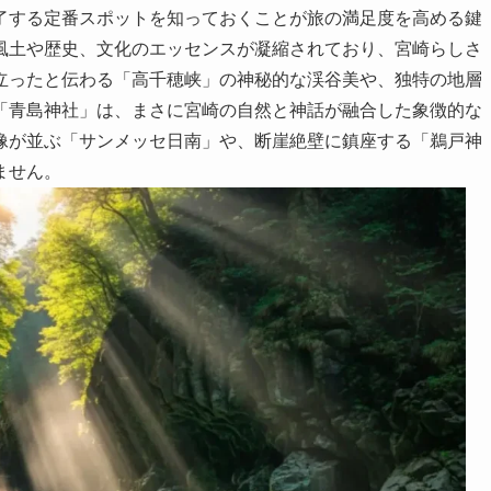
了する定番スポットを知っておくことが旅の満足度を高める鍵
風土や歴史、文化のエッセンスが凝縮されており、宮崎らしさ
立ったと伝わる「高千穂峡」の神秘的な渓谷美や、独特の地層
「青島神社」は、まさに宮崎の自然と神話が融合した象徴的な
像が並ぶ「サンメッセ日南」や、断崖絶壁に鎮座する「鵜戸神
ません。