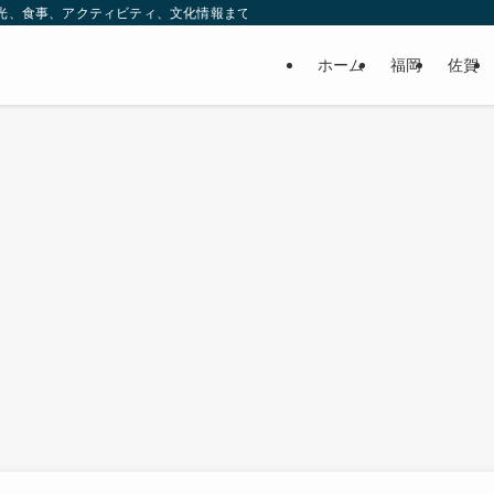
ック。観光、食事、アクティビティ、文化情報まで、九州をもっと楽しむための情報をお
ホーム
福岡
佐賀