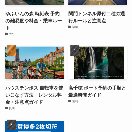
ゆふいんの森 時刻表 予約
関門トンネル原付二種の通
の難易度や料金・乗車ルー
行ルールと注意点
ト
福岡
大分
ハウステンボス 自転車を使
高千穂 ボート予約の手順と
いこなす方法｜レンタル料
最適時間ガイド
金・注意点ガイド
宮崎
長崎