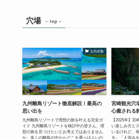
穴場
– tag –
九州全般
九州離島リゾート徹底解説！最高の
宮崎観光穴
思い出を
心癒される
九州離島リゾートで理想の旅を叶える完全ガ
【2025年】
イド 九州離島リゾートを検討中の皆さん、理
い楽しみ方とス
想の旅を見つけたいとお考えではありません
いるけれど、
か。多くの離島の中からどこを選べばよいの
る」「人混み