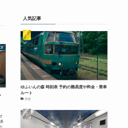
人気記事
佐賀
ゆふいんの森 時刻表 予約の難易度や料金・乗車
ルート
ッ
大分
、
せ
が多
か