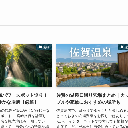
宮崎
場パワースポット巡り！
佐賀の温泉日帰り穴場まとめ｜カ
静かな場所【厳選】
プルや家族におすすめの場所も
宮崎の観光穴場10選！定番じゃな
佐賀県内で、日帰りでゆっくりと楽しめる
ポット 「宮崎旅行を計画して
とっておきの穴場温泉をお探しではありま
有名な観光地はもう知ってい
んか。 インターネットで検索しても情報
を避けて、自分だけの特別な場
すぎて、どこが本当に自分に合っているの