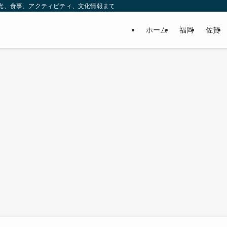
ック。観光、食事、アクティビティ、文化情報まで、九州をもっと楽しむための情報をお
ホーム
福岡
佐賀