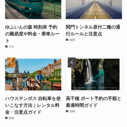
ゆふいんの森 時刻表 予約
関門トンネル原付二種の通
の難易度や料金・乗車ルー
行ルールと注意点
ト
福岡
大分
ハウステンボス 自転車を使
高千穂 ボート予約の手順と
いこなす方法｜レンタル料
最適時間ガイド
金・注意点ガイド
宮崎
長崎